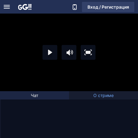
Вход / Регистрация
Чат
О стриме