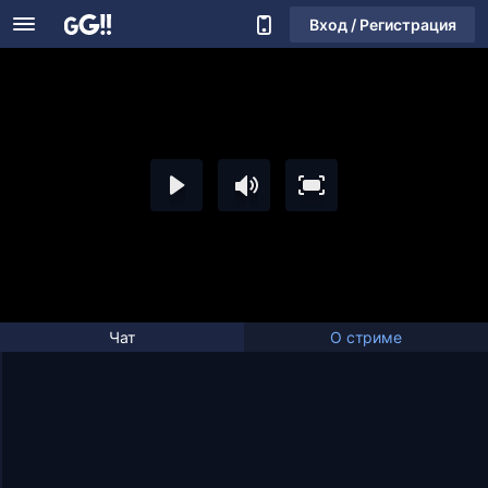
Вход / Регистрация
Чат
О стриме