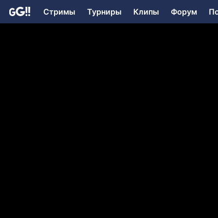
Стримы
Турниры
Клипы
Форум
П