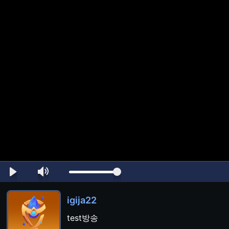
igija22
test방송