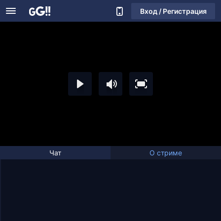
Вход / Регистрация
Чат
О стриме