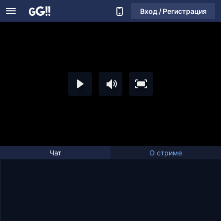
Вход / Регистрация
Чат
О стриме