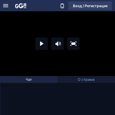
Вход / Регистрация
Чат
О стриме