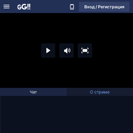
Вход / Регистрация
Чат
О стриме