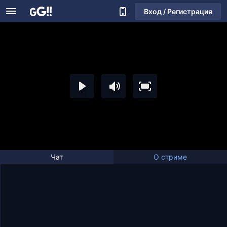
Вход / Регистрация
Чат
О стриме