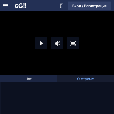
Вход / Регистрация
Чат
О стриме