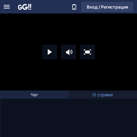
Вход / Регистрация
Чат
О стриме