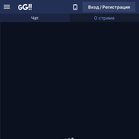
Вход / Регистрация
Чат
О стриме