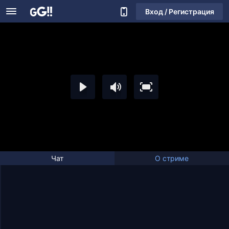
Вход / Регистрация
Чат
О стриме