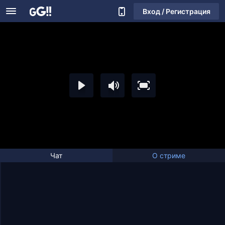
Вход / Регистрация
Чат
О стриме