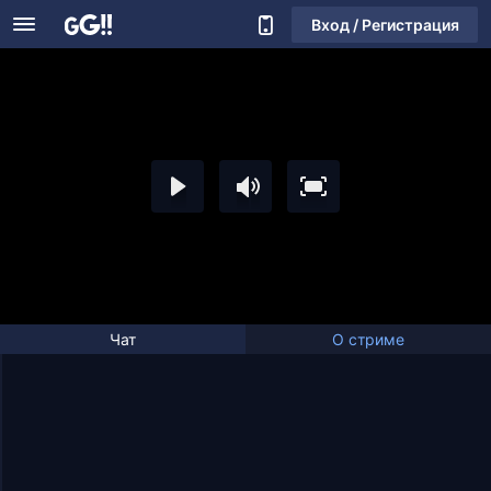
Вход / Регистрация
Чат
О стриме