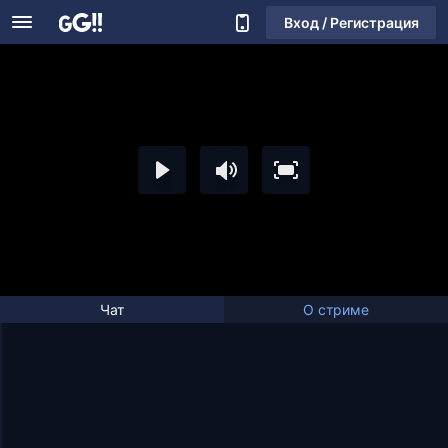
Вход / Регистрация
Чат
О стриме