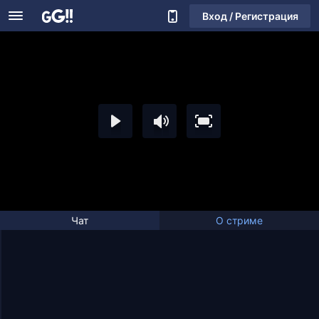
Вход / Регистрация
Чат
О стриме