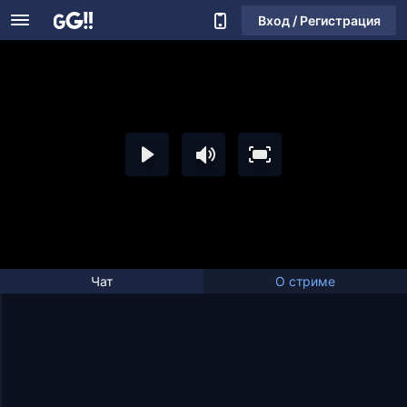
Вход / Регистрация
Чат
О стриме