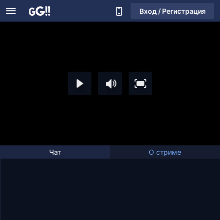
Вход / Регистрация
Чат
О стриме