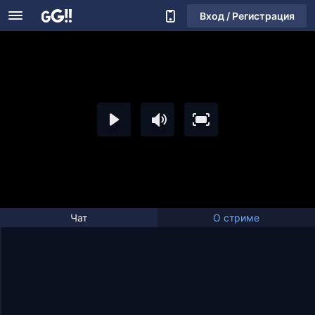
Вход / Регистрация
Чат
О стриме