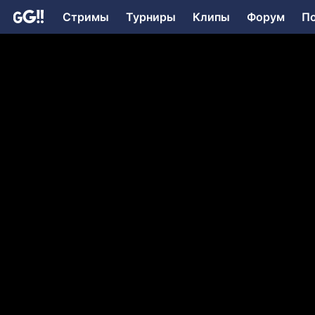
Стримы
Турниры
Клипы
Форум
П