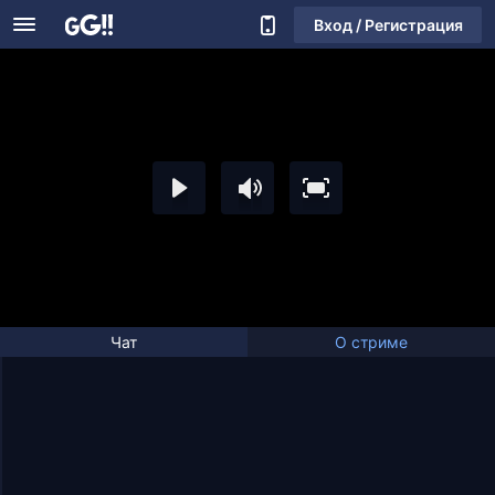
Вход / Регистрация
Чат
О стриме