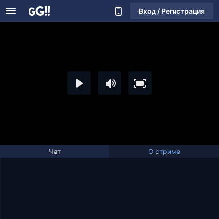
Вход / Регистрация
Чат
О стриме