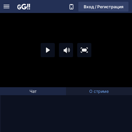
Вход / Регистрация
Чат
О стриме