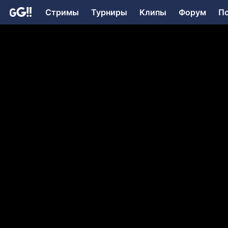
Стримы
Турниры
Клипы
Форум
П