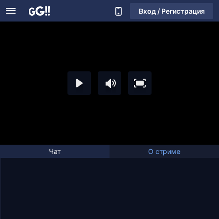
Вход / Регистрация
Чат
О стриме