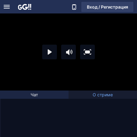
Вход / Регистрация
Чат
О стриме