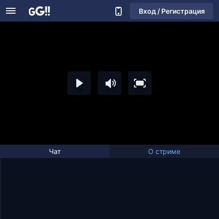
Вход / Регистрация
Чат
О стриме