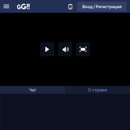
Вход / Регистрация
Чат
О стриме