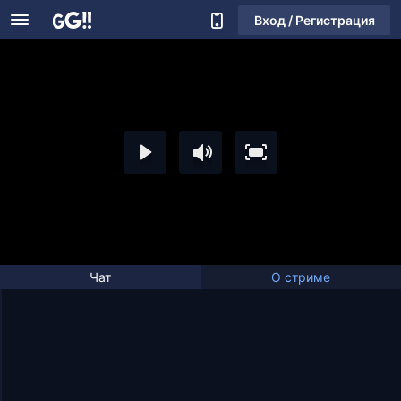
Вход / Регистрация
Чат
О стриме