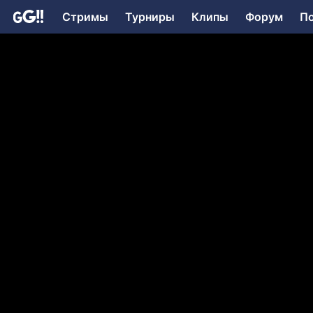
Стримы
Турниры
Клипы
Форум
П