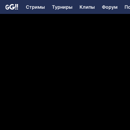
Стримы
Турниры
Клипы
Форум
П