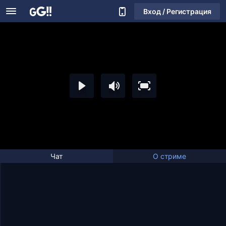
Вход / Регистрация
Чат
О стриме