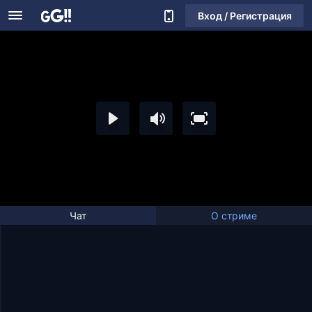
Вход / Регистрация
Чат
О стриме