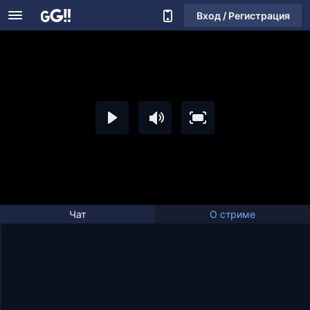
Вход / Регистрация
Чат
О стриме