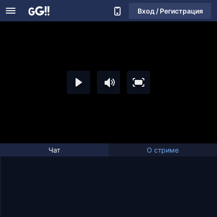
Вход / Регистрация
Чат
О стриме