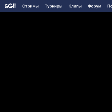
Стримы
Турниры
Клипы
Форум
П