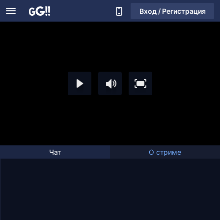
Вход / Регистрация
Чат
О стриме