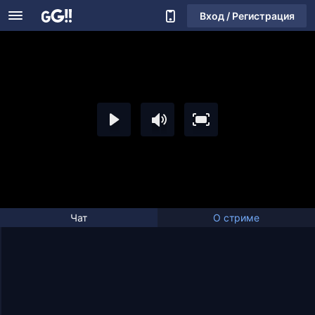
Вход / Регистрация
Чат
О стриме