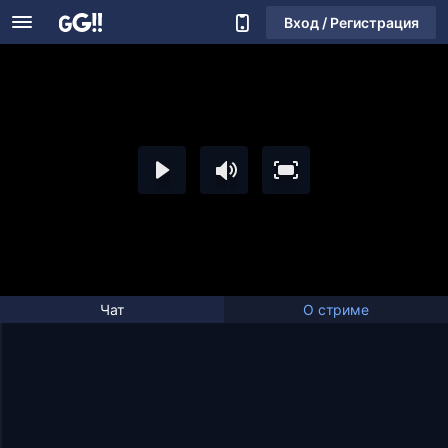
Вход / Регистрация
Чат
О стриме