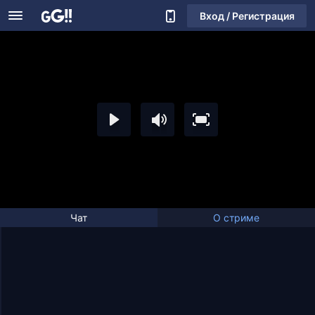
Вход / Регистрация
Чат
О стриме