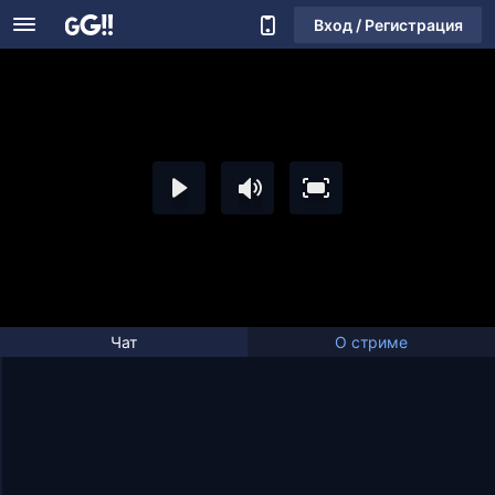
Вход / Регистрация
Чат
О стриме