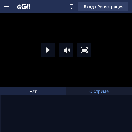
Вход / Регистрация
Чат
О стриме