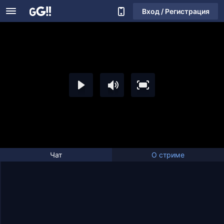
Вход / Регистрация
Чат
О стриме