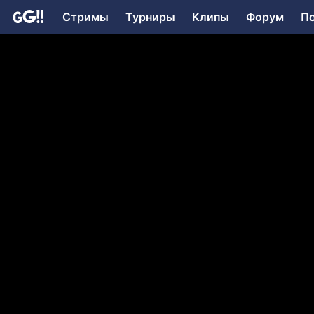
Стримы
Турниры
Клипы
Форум
П