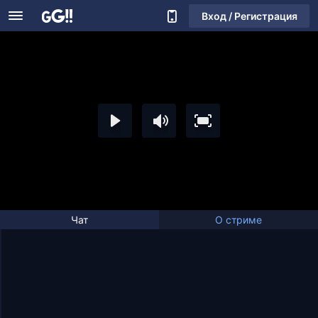
Вход / Регистрация
Чат
О стриме