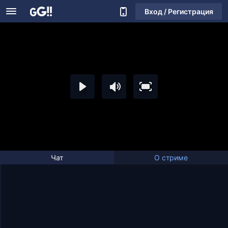
Вход / Регистрация
Чат
О стриме