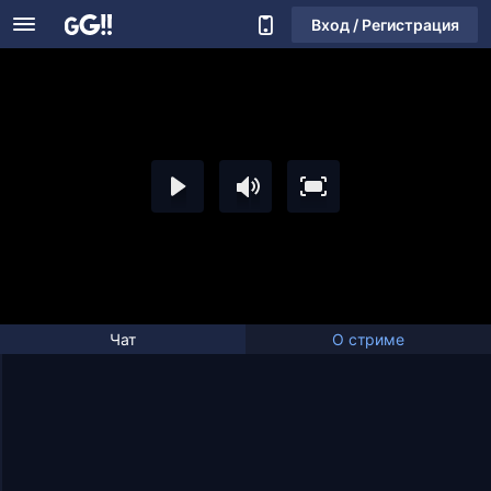
Вход / Регистрация
Чат
О стриме