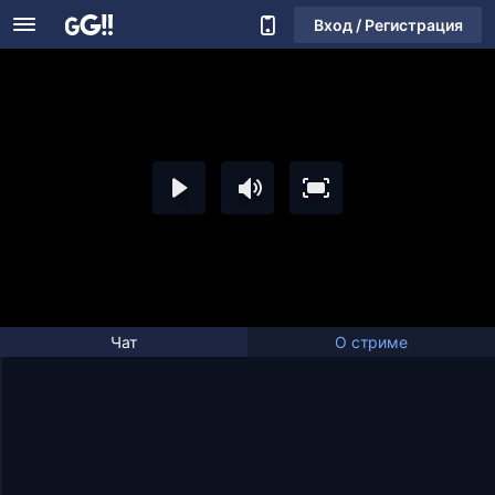
Вход / Регистрация
Чат
О стриме