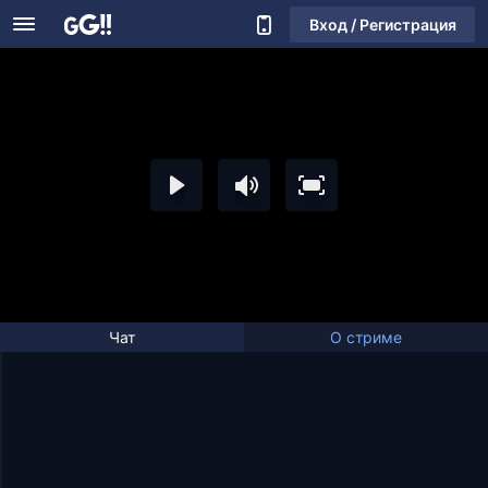
Вход / Регистрация
Чат
О стриме