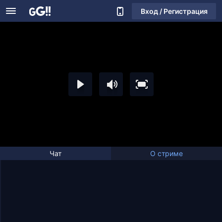
Вход / Регистрация
Чат
О стриме